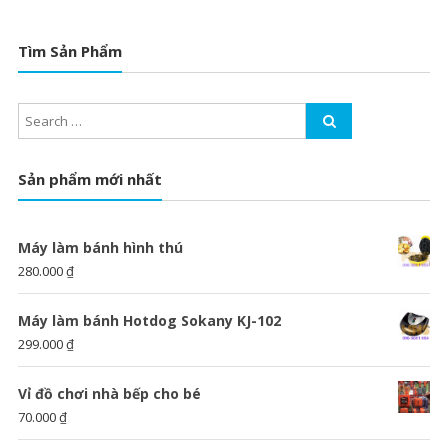
Tìm Sản Phẩm
Sản phẩm mới nhất
Máy làm bánh hình thú
280.000
₫
Máy làm bánh Hotdog Sokany KJ-102
299.000
₫
Vỉ đồ chơi nhà bếp cho bé
70.000
₫