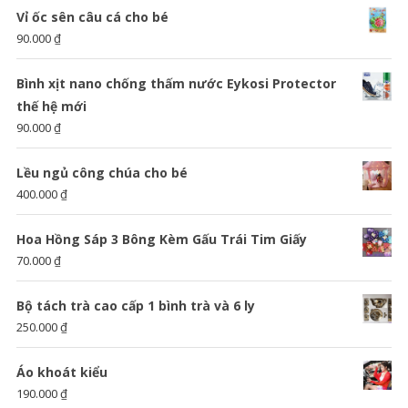
Vỉ ốc sên câu cá cho bé
90.000
₫
Bình xịt nano chống thấm nước Eykosi Protector
thế hệ mới
90.000
₫
Lều ngủ công chúa cho bé
400.000
₫
Hoa Hồng Sáp 3 Bông Kèm Gấu Trái Tim Giấy
70.000
₫
Bộ tách trà cao cấp 1 bình trà và 6 ly
250.000
₫
Áo khoát kiểu
190.000
₫