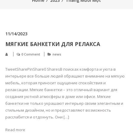
Home
⁄
2023
⁄
Tháng Mười Một
11/14/2023
МЯГКИЕ БАНКЕТКИ ДЛЯ РЕЛАКСА
0 Comment
news
TweetSharePinShare0 SharesВ поисках комфорта и уюта в
интерьере все больше людей обращают внимание на мягкую
мебель, которая приносит ощущение спокойствия и
релаксации. Мягкие банкетки – это отличный вариант для
создания уютной атмосферы в доме или офисе. Мягкие
банкетки не только украшают интерьер своим элегантным и
стильным дизайном, но и предоставляют возможность
расслабится и отдохнуть. Они […]
Read more