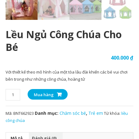
Lều Ngủ Công Chúa Cho
Bé
400.000
₫
Với thiết kế theo mô hình của một tòa lâu đài khiến các bé vui chơi
bên trong như những công chúa, hoàng tử
Lều
Mua hàng
ngủ
công
Danh mục:
Chăm sóc bé
,
Trẻ em
Mã:
BNT662923
Từ khóa:
liều
chúa
công chúa
cho
bé
số
Mô tả
Đánh giá (0)