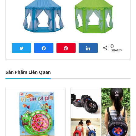
0
Tweet
Share
Pin
Share
SHARES
Sản Phẩm Liên Quan