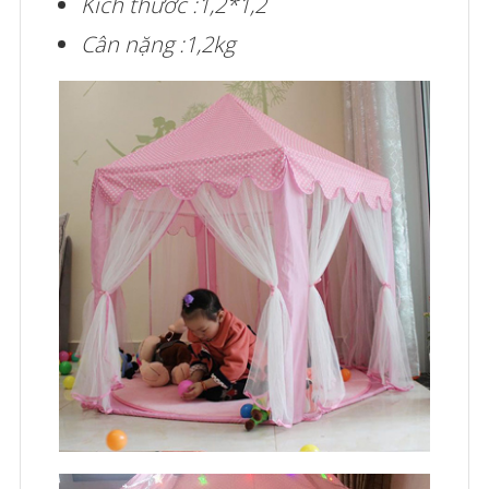
Kích thước :1,2*1,2
Cân nặng :1,2kg