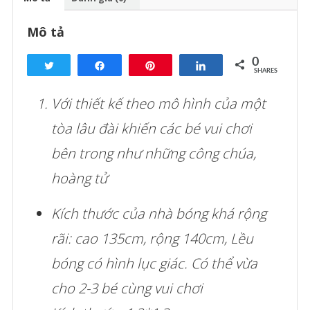
lượng
Mô tả
0
Tweet
Share
Pin
Share
SHARES
Với thiết kế theo mô hình của một
tòa lâu đài khiến các bé vui chơi
bên trong như những công chúa,
hoàng tử
Kích thước của nhà bóng khá rộng
rãi: cao 135cm, rộng 140cm, Lều
bóng có hình lục giác. Có thể vừa
cho 2-3 bé cùng vui chơi