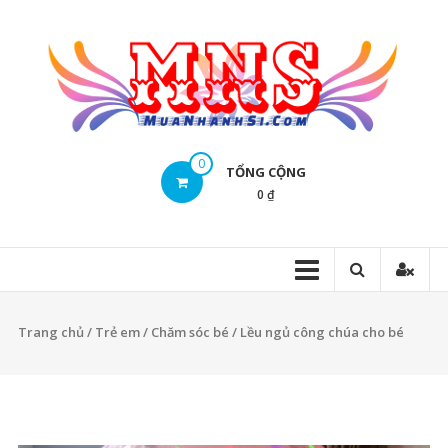
Skip
to
content
Mua
0
TỔNG CỘNG
Nhanh
0 ₫
Sĩ
Mua
Nhanh
Sĩ
Trang chủ
/
Trẻ em
/
Chăm sóc bé
/ Lều ngủ công chúa cho bé