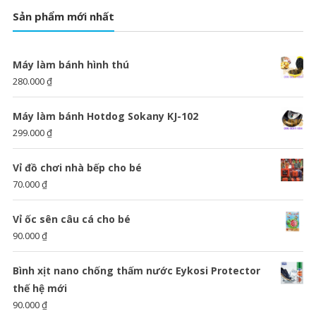
Sản phẩm mới nhất
Máy làm bánh hình thú
280.000
₫
Máy làm bánh Hotdog Sokany KJ-102
299.000
₫
Vỉ đồ chơi nhà bếp cho bé
70.000
₫
Vỉ ốc sên câu cá cho bé
90.000
₫
Bình xịt nano chống thấm nước Eykosi Protector
thế hệ mới
90.000
₫