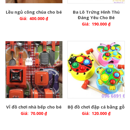
Lều ngủ công chúa cho bé
Ba Lô Trứng Hình Thú
Đáng Yêu Cho Bé
Giá:
400.000
₫
Giá:
190.000
₫
Vỉ đồ chơi nhà bếp cho bé
Bộ đồ chơi đập cá bằng gỗ
Giá:
70.000
₫
Giá:
120.000
₫