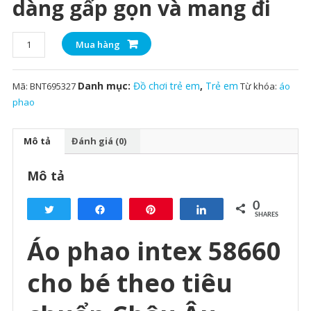
dàng gấp gọn và mang đi
Áo
Mua hàng
phao
intex
Danh mục:
Đồ chơi trẻ em
,
Trẻ em
Mã:
BNT695327
Từ khóa:
áo
58660
phao
cho
bé
theo
Mô tả
Đánh giá (0)
tiêu
chuẩn
Mô tả
Châu
Âu
0
Tweet
Share
Pin
Share
số
SHARES
lượng
Áo phao intex 58660
cho bé theo tiêu