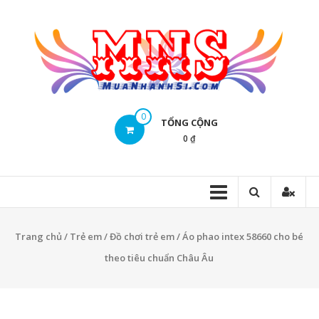
Skip
to
content
Mua
0
TỔNG CỘNG
Nhanh
0 ₫
Sĩ
Mua
Nhanh
Sĩ
Trang chủ
/
Trẻ em
/
Đồ chơi trẻ em
/ Áo phao intex 58660 cho bé
theo tiêu chuẩn Châu Âu