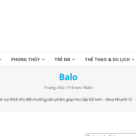
PHONG THỦY
TRẺ EM
THỂ THAO & DU LỊCH
Balo
Trang chủ
/
Trẻ em
/ Balo
bé vui thích khi đến trường,sản phẩm giúp học tập tốt hơn – Mua Nhanh Sỉ