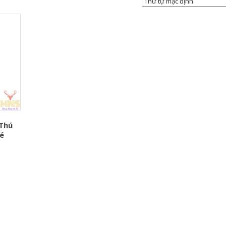
 Thú
é