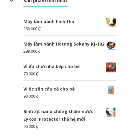
Sản phẩm mới nhất
Máy làm bánh hình thú
280.000
₫
Máy làm bánh Hotdog Sokany KJ-102
299.000
₫
Vỉ đồ chơi nhà bếp cho bé
70.000
₫
Vỉ ốc sên câu cá cho bé
90.000
₫
Bình xịt nano chống thấm nước
Eykosi Protector thế hệ mới
90.000
₫