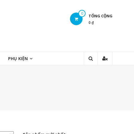
0
TỔNG CỘNG
0 ₫
PHỤ KIỆN