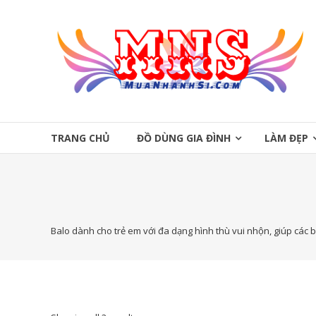
Skip
to
Mua
content
Nhanh
Sĩ
Mua
Nhanh
TRANG CHỦ
ĐỒ DÙNG GIA ĐÌNH
LÀM ĐẸP
Sĩ
Balo dành cho trẻ em với đa dạng hình thù vui nhộn, giúp các 