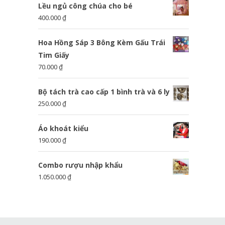
Lều ngủ công chúa cho bé
400.000
₫
Hoa Hồng Sáp 3 Bông Kèm Gấu Trái
Tim Giấy
70.000
₫
Bộ tách trà cao cấp 1 bình trà và 6 ly
250.000
₫
Áo khoát kiểu
190.000
₫
Combo rượu nhập khẩu
1.050.000
₫