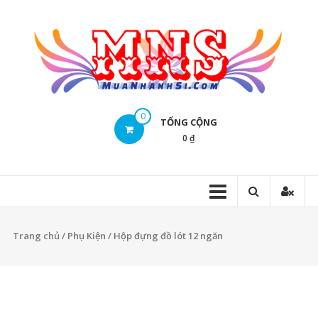
Skip
to
content
Mua
0
TỔNG CỘNG
Nhanh
0 ₫
Sĩ
Mua
Nhanh
Sĩ
Trang chủ
/
Phụ Kiện
/ Hộp đựng đồ lót 12 ngăn