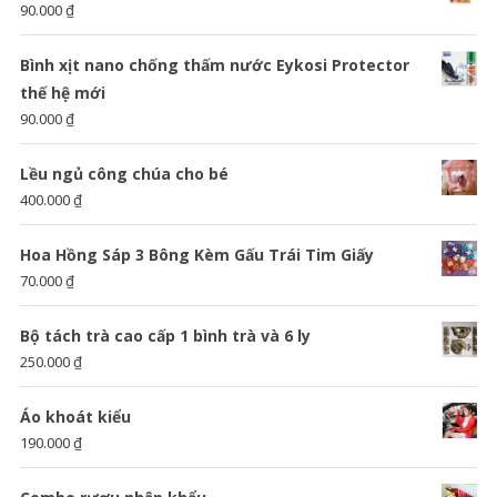
90.000
₫
Bình xịt nano chống thấm nước Eykosi Protector
thế hệ mới
90.000
₫
Lều ngủ công chúa cho bé
400.000
₫
Hoa Hồng Sáp 3 Bông Kèm Gấu Trái Tim Giấy
70.000
₫
Bộ tách trà cao cấp 1 bình trà và 6 ly
250.000
₫
Áo khoát kiểu
190.000
₫