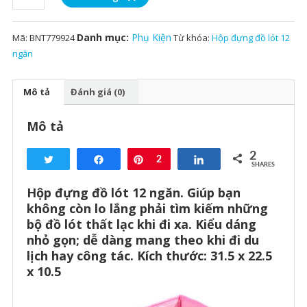
đựng
đồ
Danh mục:
Phụ Kiện
Mã:
BNT779924
Từ khóa:
Hộp đựng đồ lót 12
lót
ngăn
12
ngăn
số
Mô tả
Đánh giá (0)
lượng
Mô tả
2
Tweet
Share
Pin
2
Share
SHARES
Hộp đựng đồ lót 12 ngăn. Giúp bạn
không còn lo lắng phải tìm kiếm những
bộ đồ lót thất lạc khi đi xa. Kiểu dáng
nhỏ gọn; dễ dàng mang theo khi đi du
lịch hay công tác. Kích thước: 31.5 x 22.5
x 10.5