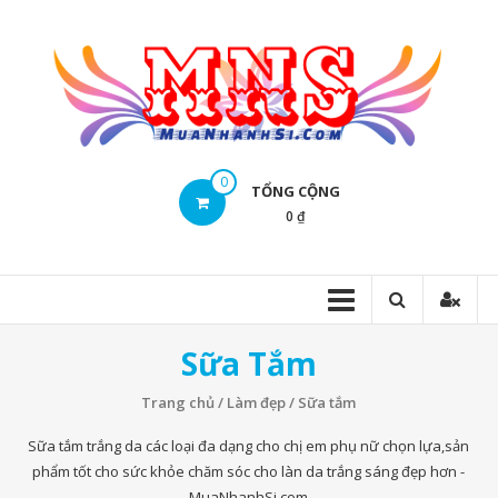
Skip
to
content
Mua
0
TỔNG CỘNG
Nhanh
0 ₫
Sĩ
Mua
Nhanh
Sĩ
Sữa Tắm
Trang chủ
/
Làm đẹp
/ Sữa tắm
Sữa tắm trắng da các loại đa dạng cho chị em phụ nữ chọn lựa,sản
phẩm tốt cho sức khỏe chăm sóc cho làn da trắng sáng đẹp hơn -
MuaNhanhSi.com