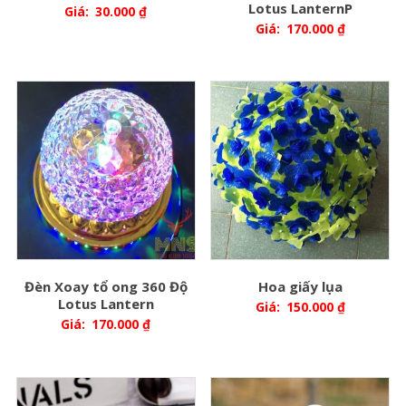
Lotus LanternP
Giá:
30.000
₫
Giá:
170.000
₫
Đèn Xoay tổ ong 360 Độ
Hoa giấy lụa
Lotus Lantern
Giá:
150.000
₫
Giá:
170.000
₫