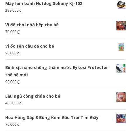
Máy làm bánh Hotdog Sokany KJ-102
299.000
₫
Vỉ đồ chơi nhà bếp cho bé
70.000
₫
Vỉ ốc sên câu cá cho bé
90.000
₫
Bình xịt nano chống thấm nước Eykosi Protector
thế hệ mới
90.000
₫
Lều ngủ công chúa cho bé
400.000
₫
Hoa Hồng Sáp 3 Bông Kèm Gấu Trái Tim Giấy
70.000
₫