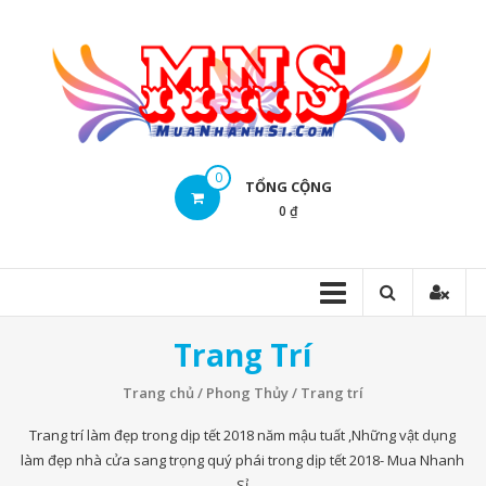
Skip
to
content
Mua
0
TỔNG CỘNG
Nhanh
0 ₫
Sĩ
Mua
Nhanh
Sĩ
Trang Trí
Trang chủ
/
Phong Thủy
/ Trang trí
Trang trí làm đẹp trong dịp tết 2018 năm mậu tuất ,Những vật dụng
làm đẹp nhà cửa sang trọng quý phái trong dịp tết 2018- Mua Nhanh
Sỉ