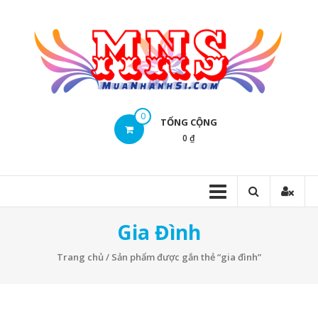
Skip
to
content
Mua
0
TỔNG CỘNG
Nhanh
0 ₫
Sĩ
Mua
Nhanh
Sĩ
Gia Đình
Trang chủ
/ Sản phẩm được gắn thẻ “gia đình”