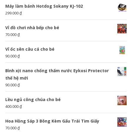
Máy làm bánh Hotdog Sokany KJ-102
299.000
₫
Vỉ đồ chơi nhà bếp cho bé
70.000
₫
Vỉ ốc sên câu cá cho bé
90.000
₫
Bình xịt nano chống thấm nước Eykosi Protector
thế hệ mới
90.000
₫
Lều ngủ công chúa cho bé
400.000
₫
Hoa Hồng Sáp 3 Bông Kèm Gấu Trái Tim Giấy
70.000
₫