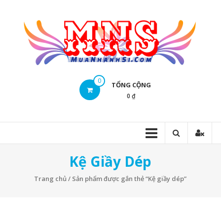
Skip
to
content
Mua
0
TỔNG CỘNG
Nhanh
0 ₫
Sĩ
Mua
Nhanh
Sĩ
Kệ Giầy Dép
Trang chủ
/ Sản phẩm được gắn thẻ “Kệ giầy dép”