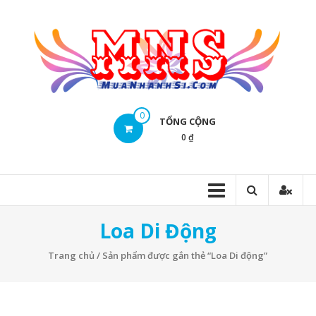
Skip
to
content
Mua
0
TỔNG CỘNG
Nhanh
0 ₫
Sĩ
Mua
Nhanh
Sĩ
Loa Di Động
Trang chủ
/ Sản phẩm được gắn thẻ “Loa Di động”