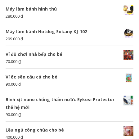
Máy làm bánh hình thú
280.000
₫
Máy làm bánh Hotdog Sokany KJ-102
299.000
₫
Vỉ đồ chơi nhà bếp cho bé
70.000
₫
Vỉ ốc sên câu cá cho bé
90.000
₫
Bình xịt nano chống thấm nước Eykosi Protector
thế hệ mới
90.000
₫
Lều ngủ công chúa cho bé
400.000
₫