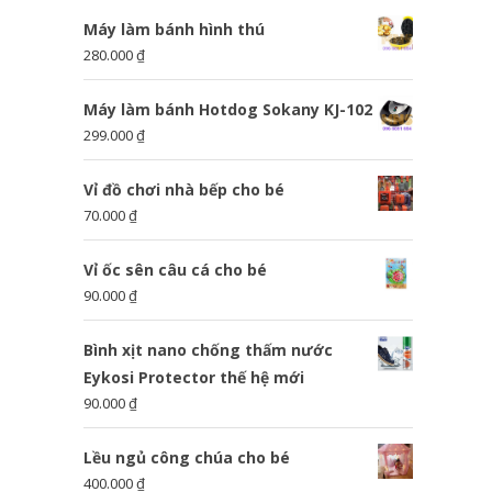
Máy làm bánh hình thú
280.000
₫
Máy làm bánh Hotdog Sokany KJ-102
299.000
₫
Vỉ đồ chơi nhà bếp cho bé
70.000
₫
Vỉ ốc sên câu cá cho bé
90.000
₫
Bình xịt nano chống thấm nước
Eykosi Protector thế hệ mới
90.000
₫
Lều ngủ công chúa cho bé
400.000
₫