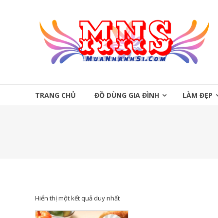
Skip
to
Mua
content
Nhanh
Sĩ
Mua
Nhanh
TRANG CHỦ
ĐỒ DÙNG GIA ĐÌNH
LÀM ĐẸP
Sĩ
Hiển thị một kết quả duy nhất