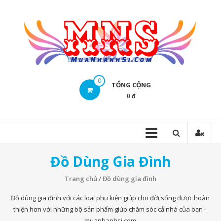
Skip
to
content
Mua
0
TỔNG CỘNG
Nhanh
0 ₫
Sĩ
Mua
Nhanh
Sĩ
Đồ Dùng Gia Đình
Trang chủ
/ Đồ dùng gia đình
Đồ dùng gia đình với các loại phụ kiện giúp cho đời sống được hoàn
thiện hơn với những bộ sản phẩm giúp chăm sóc cả nhà của bạn –
muanhanhsi.com