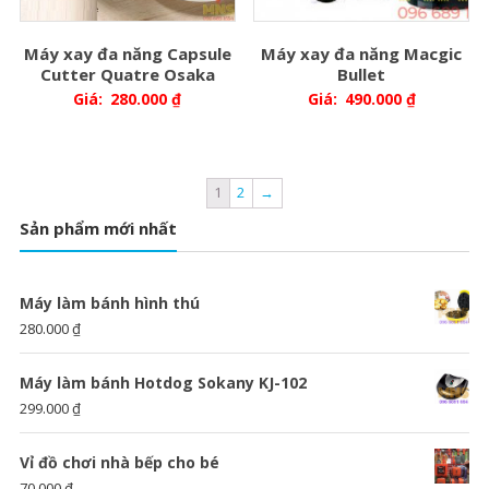
Máy xay đa năng Capsule
Máy xay đa năng Macgic
Cutter Quatre Osaka
Bullet
Giá:
280.000
₫
Giá:
490.000
₫
1
2
→
Sản phẩm mới nhất
Máy làm bánh hình thú
280.000
₫
Máy làm bánh Hotdog Sokany KJ-102
299.000
₫
Vỉ đồ chơi nhà bếp cho bé
70.000
₫