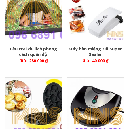
Lều trại du lịch phong
Máy hàn miệng túi Super
cách quân đội
Sealer
Giá:
280.000
₫
Giá:
40.000
₫