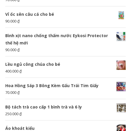
Vỉ ốc sên câu cá cho bé
90.000
₫
Bình xịt nano chống thấm nước Eykosi Protector
thế hệ mới
90.000
₫
Lều ngủ công chúa cho bé
400.000
₫
Hoa Hồng Sáp 3 Bông Kèm Gấu Trái Tim Giấy
70.000
₫
Bộ tách trà cao cấp 1 bình trà và 6 ly
250.000
₫
Áo khoát kiểu