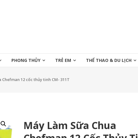
PHONG THỦY
TRẺ EM
THỂ THAO & DU LỊCH
 Chefman 12 cốc thủy tinh CM- 311T
Máy Làm Sữa Chua
Chefman 12 Cốc Thủy T