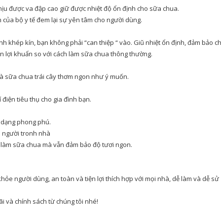
ịu được va đập cao giữ được nhiệt độ ổn định cho sữa chua.
h của bộ y tế đem lại sự yên tâm cho người dùng.
h khép kín, bạn không phải “can thiệp “ vào. Giũ nhiệt ổn định, đảm bảo ch
n lợi khuẩn so với cách làm sữa chua thông thường.
và sữa chua trái cây thơm ngon như ý muốn.
 điện tiêu thụ cho gia đình bạn.
 dạng phong phú.
i người tronh nhà
n làm sữa chua mà vẫn đảm bảo độ tươi ngon.
hỏe người dùng, an toàn và tiện lợi thích hợp với mọi nhà, dễ làm và dễ sử
 và chính sách từ chúng tôi nhé!