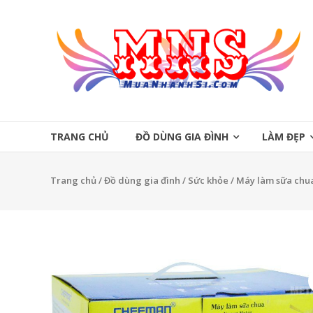
Skip
to
Mua
content
Nhanh
Sĩ
Mua
Nhanh
TRANG CHỦ
ĐỒ DÙNG GIA ĐÌNH
LÀM ĐẸP
Sĩ
Trang chủ
/
Đồ dùng gia đình
/
Sức khỏe
/ Máy làm sữa chua