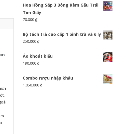
Hoa Hồng Sáp 3 Bông Kèm Gấu Trái
Tim Giấy
70.000
₫
Bộ tách trà cao cấp 1 bình trà và 6 ly
250.000
₫
Áo khoát kiểu
RES
190.000
₫
Combo rượu nhập khẩu
1.050.000
₫
hích
ột,
goài
làm
ủa