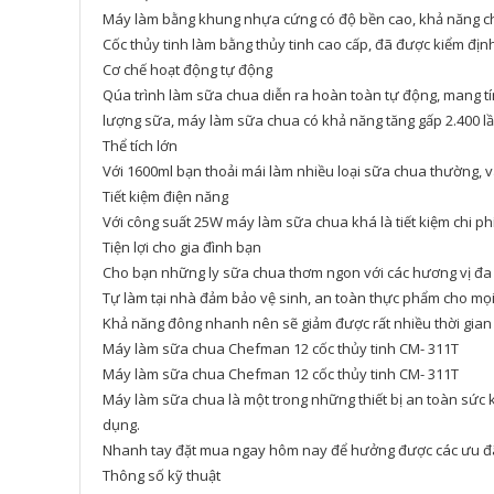
Máy làm bằng khung nhựa cứng có độ bền cao, khả năng ch
Cốc thủy tinh làm bằng thủy tinh cao cấp, đã được kiểm địn
Cơ chế hoạt động tự động
Qúa trình làm sữa chua diễn ra hoàn toàn tự động, mang tín
lượng sữa, máy làm sữa chua có khả năng tăng gấp 2.400 lầ
Thể tích lớn
Với 1600ml bạn thoải mái làm nhiều loại sữa chua thường, 
Tiết kiệm điện năng
Với công suất 25W máy làm sữa chua khá là tiết kiệm chi phí
Tiện lợi cho gia đình bạn
Cho bạn những ly sữa chua thơm ngon với các hương vị đa
Tự làm tại nhà đảm bảo vệ sinh, an toàn thực phẩm cho mọ
Khả năng đông nhanh nên sẽ giảm được rất nhiều thời gia
Máy làm sữa chua Chefman 12 cốc thủy tinh CM- 311T
Máy làm sữa chua Chefman 12 cốc thủy tinh CM- 311T
Máy làm sữa chua là một trong những thiết bị an toàn sức k
dụng.
Nhanh tay đặt mua ngay hôm nay để hưởng được các ưu đãi
Thông số kỹ thuật