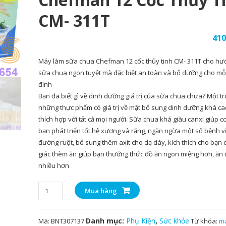
CM- 311T
410
Máy làm sữa chua Chefman 12 cốc thủy tinh CM- 311T cho hư
sữa chua ngon tuyệt mà đặc biệt an toàn và bổ dưỡng cho mỗi
đình
Bạn đã biết gì về dinh dưỡng giá trị của sữa chua chưa? Một t
những thực phẩm có giá trị về mặt bổ sung dinh dưỡng khá ca
thích hợp với tất cả mọi người. Sữa chua khá giàu canxi giúp c
bạn phát triển tốt hệ xương và răng, ngăn ngừa một số bệnh v
đường ruột, bổ sung thêm axit cho dạ dày, kích thích cho bạn
giác thèm ăn giúp bạn thưởng thức đồ ăn ngon miệng hơn, ăn
nhiều hơn
Máy
Mua hàng
làm
sữa
Danh mục:
Phụ Kiện
,
Sức khỏe
Mã:
BNT307137
Từ khóa:
m
chua