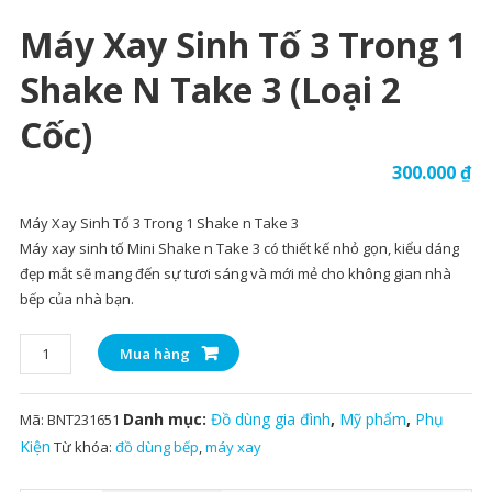
Máy Xay Sinh Tố 3 Trong 1
Shake N Take 3 (loại 2
Cốc)
300.000
₫
Máy Xay Sinh Tố 3 Trong 1 Shake n Take 3
Máy xay sinh tố Mini Shake n Take 3 có thiết kế nhỏ gọn, kiểu dáng
đẹp mắt sẽ mang đến sự tươi sáng và mới mẻ cho không gian nhà
bếp của nhà bạn.
Máy
Mua hàng
Xay
Sinh
Danh mục:
Đồ dùng gia đình
,
Mỹ phẩm
,
Phụ
Mã:
BNT231651
Tố
3
Kiện
Từ khóa:
đồ dùng bếp
,
máy xay
Trong