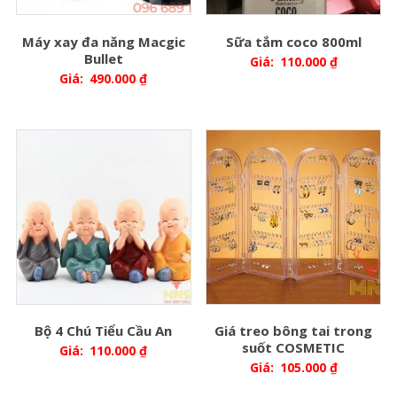
Máy xay đa năng Macgic
Sữa tắm coco 800ml
Bullet
Giá:
110.000
₫
Giá:
490.000
₫
Bộ 4 Chú Tiểu Cầu An
Giá treo bông tai trong
suốt COSMETIC
Giá:
110.000
₫
Giá:
105.000
₫