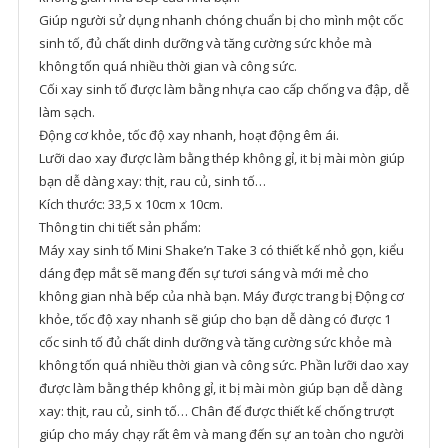
Giúp người sử dụng nhanh chóng chuẩn bị cho mình một cốc
sinh tố, đủ chất dinh dưỡng và tăng cường sức khỏe mà
không tốn quá nhiều thời gian và công sức.
Cối xay sinh tố được làm bằng nhựa cao cấp chống va đập, dễ
làm sạch.
Động cơ khỏe, tốc độ xay nhanh, hoạt động êm ái.
Lưỡi dao xay được làm bằng thép không gỉ, it bị mài mòn giúp
bạn dễ dàng xay: thịt, rau củ, sinh tố…
Kích thước: 33,5 x 10cm x 10cm.
Thông tin chi tiết sản phẩm:
Máy xay sinh tố Mini Shake’n Take 3 có thiết kế nhỏ gọn, kiểu
dáng đẹp mắt sẽ mang đến sự tươi sáng và mới mẻ cho
không gian nhà bếp của nhà bạn. Máy được trang bị Động cơ
khỏe, tốc độ xay nhanh sẽ giúp cho bạn dễ dàng có được 1
cốc sinh tố đủ chất dinh dưỡng và tăng cường sức khỏe mà
không tốn quá nhiều thời gian và công sức. Phần lưỡi dao xay
được làm bằng thép không gỉ, it bị mài mòn giúp bạn dễ dàng
xay: thịt, rau củ, sinh tố… Chân đế được thiết kế chống trượt
giúp cho máy chạy rất êm và mang đến sự an toàn cho người