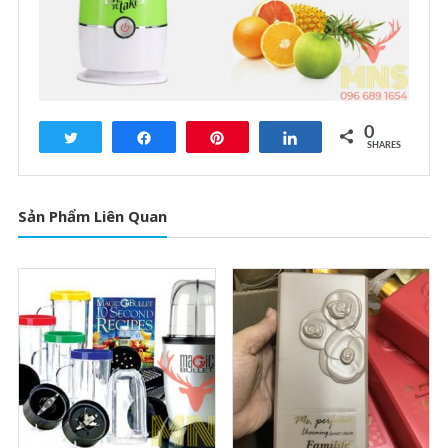
0
Tweet
Share
Pin
Share
SHARES
Sản Phẩm Liên Quan