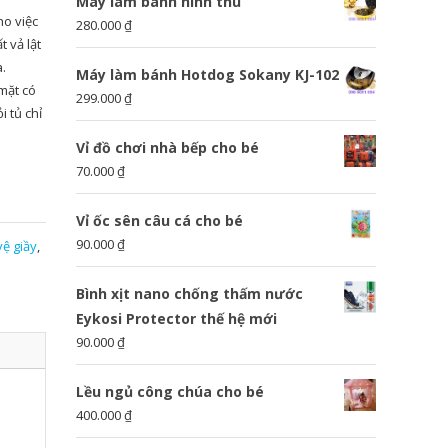
Máy làm bánh hình thú
ho việc
280.000
₫
t vả lật
a.
Máy làm bánh Hotdog Sokany KJ-102
mặt có
299.000
₫
i tủ chỉ
Vỉ đồ chơi nhà bếp cho bé
70.000
₫
Vỉ ốc sên câu cá cho bé
90.000
₫
ệ giầy
,
Bình xịt nano chống thấm nước
Eykosi Protector thế hệ mới
90.000
₫
Lều ngủ công chúa cho bé
400.000
₫