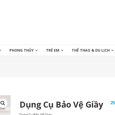
PHONG THỦY
TRẺ EM
THỂ THAO & DU LỊCH
Dụng Cụ Bảo Vệ Giầy
25
Dụng Cụ Bảo Vệ Gìay