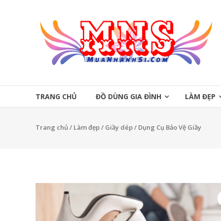
Skip
to
Mua
content
Nhanh
Sĩ
Mua
Nhanh
TRANG CHỦ
ĐỒ DÙNG GIA ĐÌNH
LÀM ĐẸP
Sĩ
Trang chủ
/
Làm đẹp
/
Giầy dép
/ Dụng Cụ Bảo Vệ Giầy