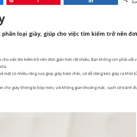
Pin
1
Share
SHA
y
phân loại giày, giúp cho việc tìm kiếm trở nên đơ
 cho việc tìm kiếm trở nên đơn giản hơn rất nhiều. Bạn không còn phải vất vả
nữa.
ề mặt có nhiều răng cưa giúp giày bám chắc, và dễ dàng kéo giày ra khỏi tủ
n cho giày không bị bóp méo, với không gian thoáng mát , sạch sẽ tránh đ