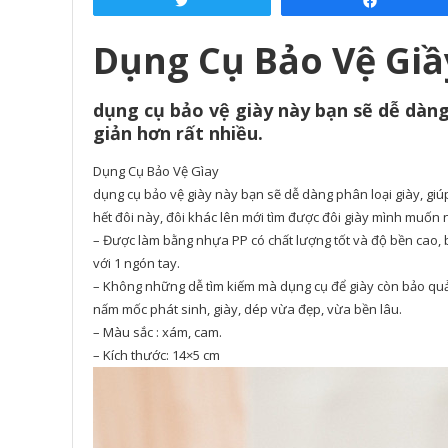
Tweet
Share
Dụng Cụ Bảo Vệ Giầ
dụng cụ bảo vệ giày này bạn sẽ dễ dàng 
giản hơn rất nhiều.
Dụng Cụ Bảo Vệ Gìay
dụng cụ bảo vệ giày này bạn sẽ dễ dàng phân loại giày, giúp
hết đôi này, đôi khác lên mới tìm được đôi giày mình muốn 
– Được làm bằng nhựa PP có chất lượng tốt và độ bền cao, b
với 1 ngón tay.
– Không những dễ tìm kiếm mà dụng cụ để giày còn bảo quả
nấm mốc phát sinh, giày, dép vừa đẹp, vừa bền lâu.
– Màu sắc : xám, cam.
– Kích thước: 14×5 cm