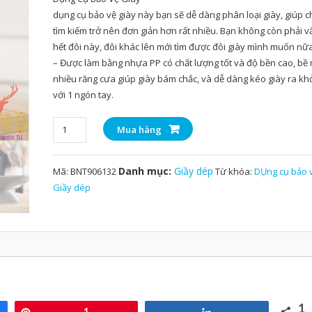
dụng cụ bảo vệ giày này bạn sẽ dễ dàng phân loại giày, giúp c
tìm kiếm trở nên đơn giản hơn rất nhiều. Bạn không còn phải vấ
hết đôi này, đôi khác lên mới tìm được đôi giày mình muốn nữ
– Được làm bằng nhựa PP có chất lượng tốt và độ bền cao, bề 
nhiều răng cưa giúp giày bám chắc, và dễ dàng kéo giày ra khỏ
với 1 ngón tay.
Dụng
Mua hàng
Cụ
Bảo
Danh mục:
Giầy dép
Mã:
BNT906132
Từ khóa:
DỤng cụ bảo v
Vệ
Giầy dép
Giầy
số
lượng
1