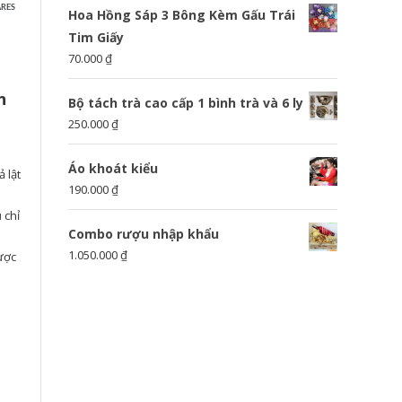
RES
Hoa Hồng Sáp 3 Bông Kèm Gấu Trái
Tim Giấy
70.000
₫
n
Bộ tách trà cao cấp 1 bình trà và 6 ly
250.000
₫
Áo khoát kiểu
 lật
190.000
₫
 chỉ
Combo rượu nhập khẩu
1.050.000
₫
ược